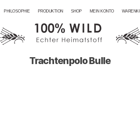
PHILOSOPHIE
PRODUKTION
SHOP
MEIN KONTO
WARENK
Trachtenpolo Bulle
Von
enricog
22 Februar 2021
Beitragsautor
Beitragsdatum